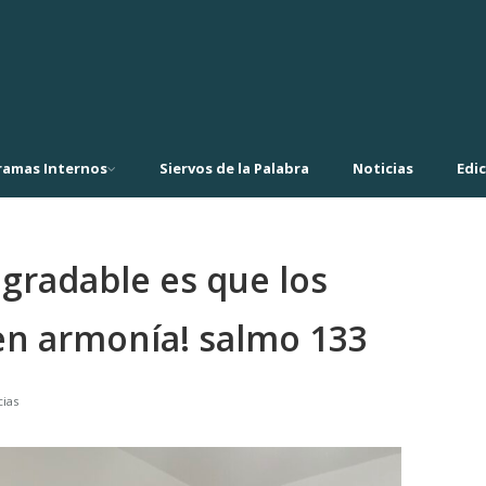
ramas Internos
Siervos de la Palabra
Noticias
Edi
gradable es que los
n armonía! salmo 133
cias