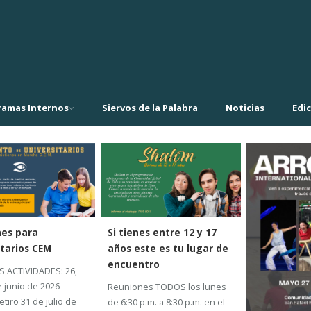
ramas Internos
Siervos de la Palabra
Noticias
Edi
es para
Si tienes entre 12 y 17
itarios CEM
años este es tu lugar de
encuentro
 ACTIVIDADES: 26,
e junio de 2026
Reuniones TODOS los lunes
etiro 31 de julio de
de 6:30 p.m. a 8:30 p.m. en el