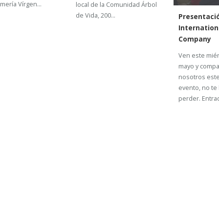
ería Vírgen...
local de la Comunidad Árbol
de Vida, 200...
Presentació
Internatio
Company
Ven este miér
mayo y compa
nosotros este
evento, no te
perder. Entrad