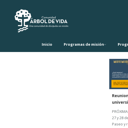
Inicio
Programas de misión
Prog
Reunion
univers
PRÓXIMAS
27 y 28 d
Paseo y r