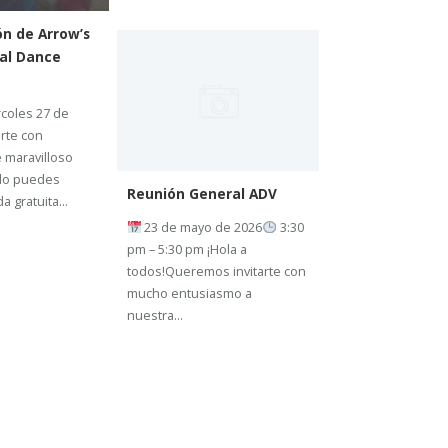
n de Arrow’s
nal Dance
coles 27 de
rte con
 maravilloso
 lo puedes
Reunión General ADV
a gratuita...
23 de mayo de 2026
3:30
pm – 5:30 pm ¡Hola a
todos!Queremos invitarte con
mucho entusiasmo a
nuestra...