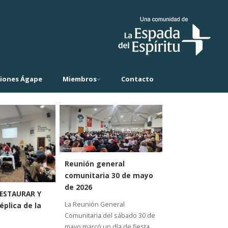
ciones Ágape
Miembros
Contacto
Reunión general
comunitaria 30 de mayo
de 2026
ESTAURAR Y
La Reunión General
éplica de la
Comunitaria del sábado 30 de
mayo marcó un día de fiesta