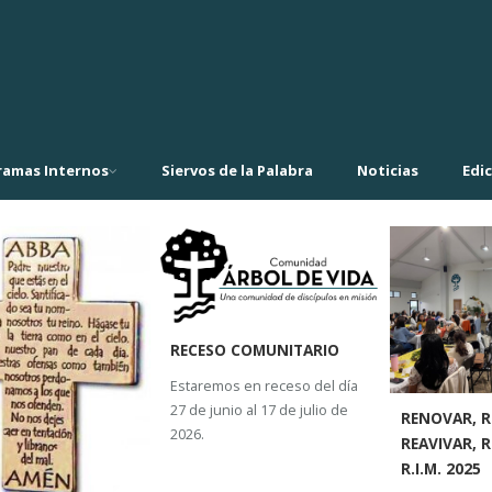
ramas Internos
Siervos de la Palabra
Noticias
Edi
RECESO COMUNITARIO
Estaremos en receso del día
27 de junio al 17 de julio de
RENOVAR, R
2026.
REAVIVAR, R
R.I.M. 2025